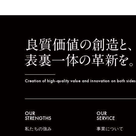
Creation of high-quality value and innovation on both sides
OUR
OUR
STRENGTHS
SERVICE
私たちの強み
事業について