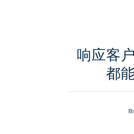
响应客
都
我