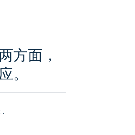
两方面，
应。
求，